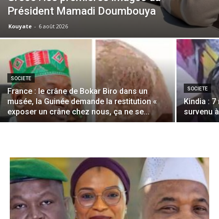
Président Mamadi Doumbouya
Kouyate
-
6 août 2026
SOCIETE
SOCIETE
France : le crâne de Bokar Biro dans un
musée, la Guinée demande la restitution «
Kindia : 
exposer un crâne chez nous, ça ne se...
survenu à 