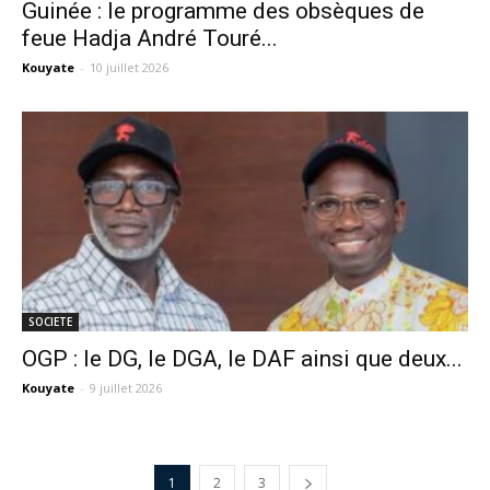
Guinée : le programme des obsèques de
feue Hadja André Touré...
Kouyate
-
10 juillet 2026
SOCIETE
OGP : le DG, le DGA, le DAF ainsi que deux...
Kouyate
-
9 juillet 2026
1
2
3