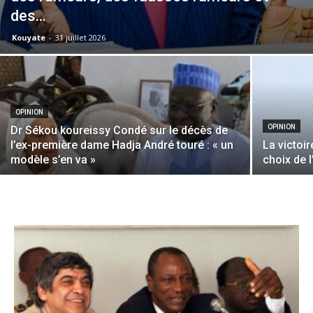
des...
Kouyate
-
31 juillet 2026
OPINION
OPINION
Dr Sékou koureissy Condé sur le décès de
l’ex-première dame Hadja André touré : « un
La victoir
modèle s’en va »
choix de l