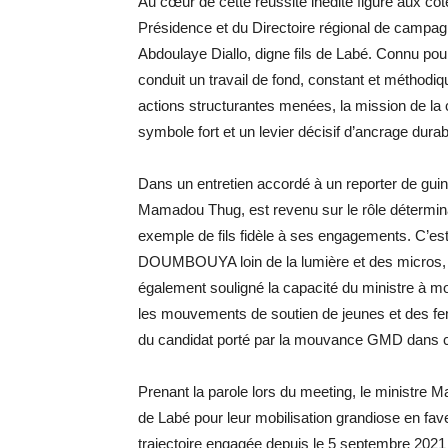
Au cœur de cette réussite inédite figure aux côté
Présidence et du Directoire régional de campag
Abdoulaye Diallo, digne fils de Labé. Connu pour 
conduit un travail de fond, constant et méthodiq
actions structurantes menées, la mission de la 
symbole fort et un levier décisif d’ancrage dur
Dans un entretien accordé à un reporter de gu
Mamadou Thug, est revenu sur le rôle déterminan
exemple de fils fidèle à ses engagements. C’e
DOUMBOUYA loin de la lumière et des micros, le 
également souligné la capacité du ministre à m
les mouvements de soutien de jeunes et des fem
du candidat porté par la mouvance GMD dans ce
Prenant la parole lors du meeting, le ministre M
de Labé pour leur mobilisation grandiose en fa
trajectoire engagée depuis le 5 septembre 202