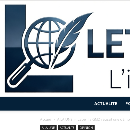
ACTUALITE
P
Accueil
A LA UNE
Labé : la GMD réussit une démo
A LA UNE
ACTUALITE
OPINION