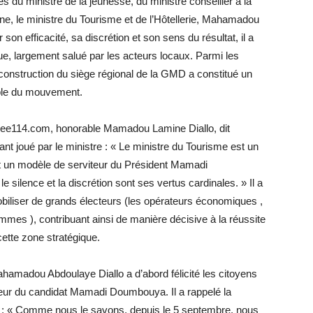
s du ministre de la jeunesse, du ministre conseiller à la
ne, le ministre du Tourisme et de l’Hôtellerie, Mahamadou
son efficacité, sa discrétion et son sens du résultat, il a
ue, largement salué par les acteurs locaux. Parmi les
construction du siège régional de la GMD a constitué un
able du mouvement.
inee114.com, honorable Mamadou Lamine Diallo, dit
t joué par le ministre : « Le ministre du Tourisme est un
st un modèle de serviteur du Président Mamadi
silence et la discrétion sont ses vertus cardinales. » Il a
obiliser de grands électeurs (les opérateurs économiques ,
mes ), contribuant ainsi de manière décisive à la réussite
tte zone stratégique.
ahamadou Abdoulaye Diallo a d’abord félicité les citoyens
veur du candidat Mamadi Doumbouya. Il a rappelé la
1 : « Comme nous le savons, depuis le 5 septembre, nous