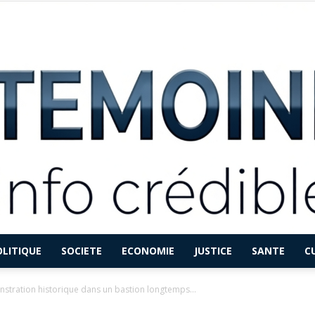
OLITIQUE
SOCIETE
ECONOMIE
JUSTICE
SANTE
C
LETEMOINFO.COM
nstration historique dans un bastion longtemps...