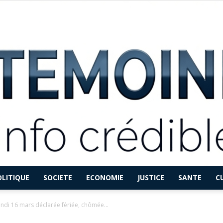
OLITIQUE
SOCIETE
ECONOMIE
JUSTICE
SANTE
C
LETEMOINFO.COM
undi 16 mars déclarée fériée, chômée...