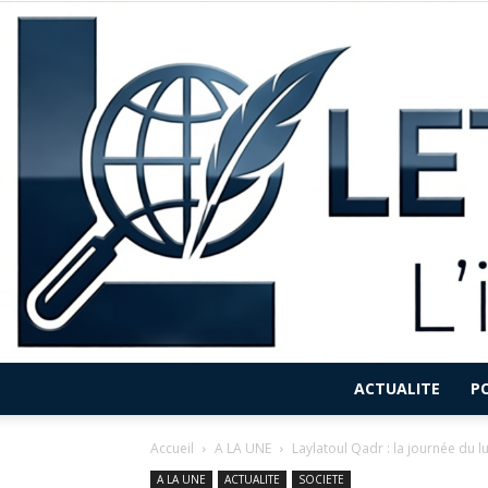
ACTUALITE
P
Accueil
A LA UNE
Laylatoul Qadr : la journée du l
A LA UNE
ACTUALITE
SOCIETE