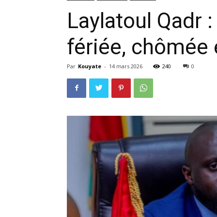
Laylatoul Qadr :
fériée, chômée 
Par
Kouyate
-
14 mars 2026
240
0