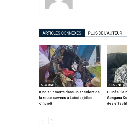
ARTICLES CONNEXES
PLUS DE L'AUTEUR
A LA UNE
A LA UNE
Kindia : 7 morts dans un accident de
Guinée : le
la route survenu à Labota (bilan
Gongana Ko
officiel)
des effecti