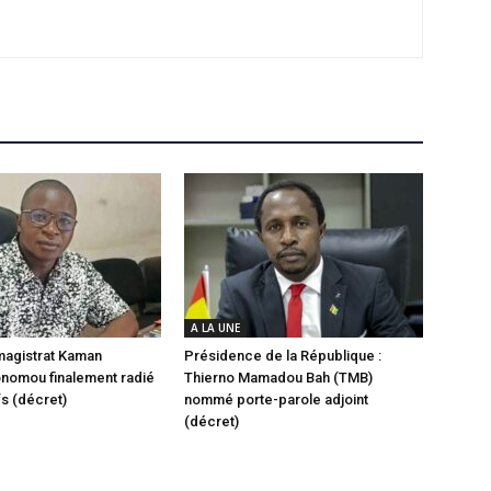
A LA UNE
 magistrat Kaman
Présidence de la République :
nomou finalement radié
Thierno Mamadou Bah (TMB)
fs (décret)
nommé porte-parole adjoint
(décret)