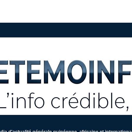
ia d'actualité générale guinéenne, africaine et internation