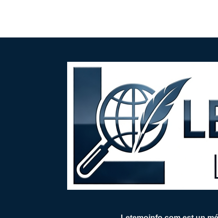
Letemoinfo.com est un méd