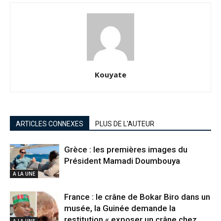
Kouyate
ARTICLES CONNEXES
PLUS DE L'AUTEUR
Grèce : les premières images du
Président Mamadi Doumbouya
A LA UNE
France : le crâne de Bokar Biro dans un
musée, la Guinée demande la
restitution « exposer un crâne chez
A LA UNE