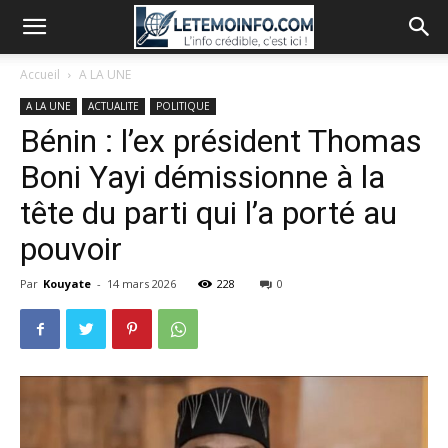
Accueil
A LA UNE
A LA UNE
ACTUALITE
POLITIQUE
Bénin : l’ex président Thomas
Boni Yayi démissionne à la
tête du parti qui l’a porté au
pouvoir
Par
Kouyate
-
14 mars 2026
228
0