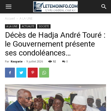
Accueil
A LA UNE
A LA UNE
ACTUALITE
SOCIETE
Décès de Hadja André Touré :
le Gouvernement présente
ses condoléances…
Par
Kouyate
-
9 juillet 2026
92
0