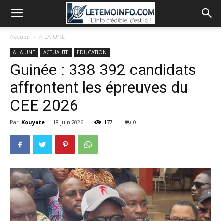
Accueil
A LA UNE
A LA UNE
ACTUALITE
EDUCATION
Guinée : 338 392 candidats
affrontent les épreuves du
CEE 2026
Par
Kouyate
-
18 juin 2026
177
0