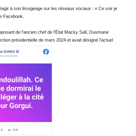
gir à son limogeage sur les réseaux sociaux : « Ce soir je
age Facebook.
osant de l’ancien chef de l’État Macky Sall, Ousmane
tion présidentielle de mars 2024 et avait désigné l’actuel