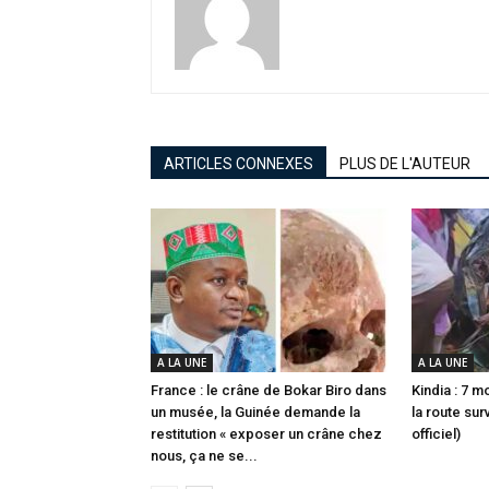
ARTICLES CONNEXES
PLUS DE L'AUTEUR
A LA UNE
A LA UNE
France : le crâne de Bokar Biro dans
Kindia : 7 
un musée, la Guinée demande la
la route sur
restitution « exposer un crâne chez
officiel)
nous, ça ne se...