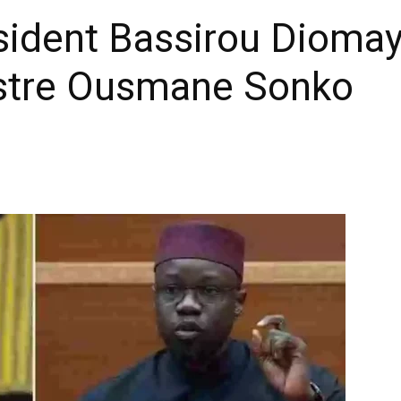
ésident Bassirou Diom
istre Ousmane Sonko