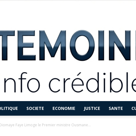
OLITIQUE
SOCIETE
ECONOMIE
JUSTICE
SANTE
C
LETEMOINFO.COM
u Diomaye Faye Limoge le Premier ministre Ousmane...