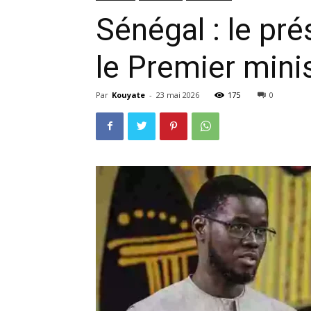
Sénégal : le pr
le Premier min
Par
Kouyate
-
23 mai 2026
175
0