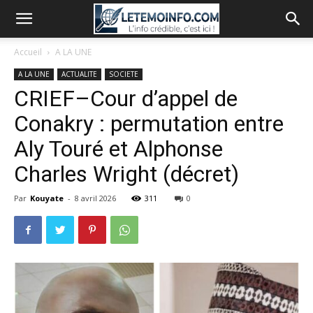
Accueil
A LA UNE
A LA UNE
ACTUALITE
SOCIETE
CRIEF–Cour d’appel de
Conakry : permutation entre
Aly Touré et Alphonse
Charles Wright (décret)
Par
Kouyate
-
8 avril 2026
311
0