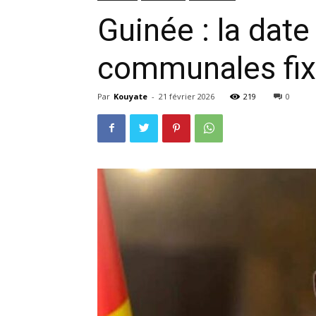
Guinée : la date
communales fix
Par
Kouyate
-
21 février 2026
219
0