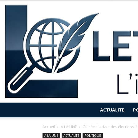
ACTUALITE
P
Accueil
A LA UNE
Guinée : la date des élections l
A LA UNE
ACTUALITE
POLITIQUE