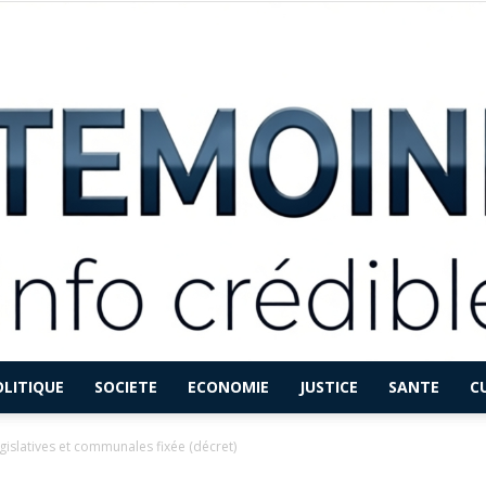
OLITIQUE
SOCIETE
ECONOMIE
JUSTICE
SANTE
C
LETEMOINFO.COM
égislatives et communales fixée (décret)