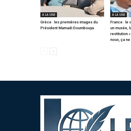
A LA UNE
A LA UNE
Grèce : les premières images du
France : le
Président Mamadi Doumbouya
un musée, l
restitution
nous, ça ne 