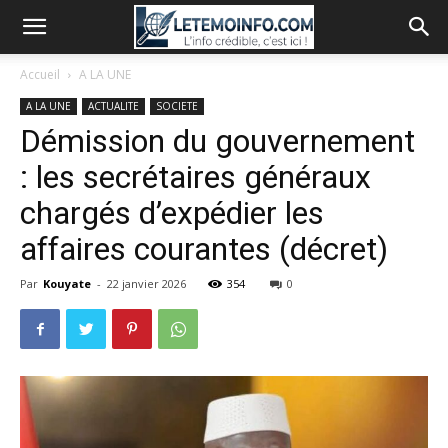
Accueil
A LA UNE
A LA UNE
ACTUALITE
SOCIETE
Démission du gouvernement
: les secrétaires généraux
chargés d’expédier les
affaires courantes (décret)
Par
Kouyate
-
22 janvier 2026
354
0