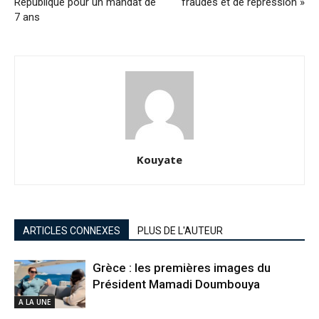
République pour un mandat de
fraudes et de répression »
7 ans
Kouyate
ARTICLES CONNEXES
PLUS DE L'AUTEUR
Grèce : les premières images du
Président Mamadi Doumbouya
A LA UNE