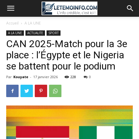
Accueil
A LA UNE
A LA UNE
ACTUALITE
SPORT
CAN 2025-Match pour la 3e
place : l’Égypte et le Nigeria
se battent pour le podium
Par
Kouyate
-
17 janvier 2026
228
0