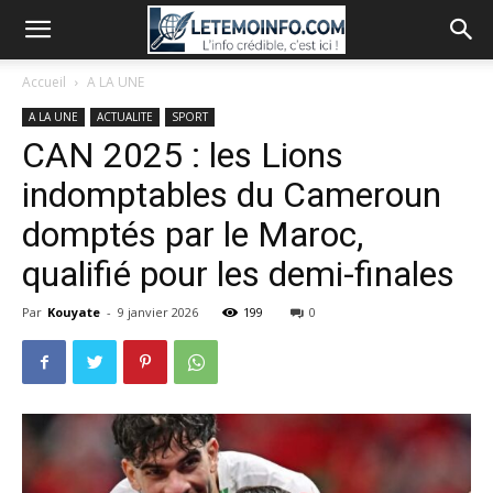
Accueil
A LA UNE
A LA UNE
ACTUALITE
SPORT
CAN 2025 : les Lions
indomptables du Cameroun
domptés par le Maroc,
qualifié pour les demi-finales
Par
Kouyate
-
9 janvier 2026
199
0