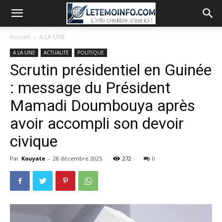
Accueil
A LA UNE
A LA UNE
ACTUALITE
POLITIQUE
Scrutin présidentiel en Guinée
: message du Président
Mamadi Doumbouya après
avoir accompli son devoir
civique
Par
Kouyate
-
28 décembre 2025
272
0