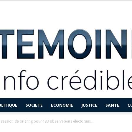
OLITIQUE
SOCIETE
ECONOMIE
JUSTICE
SANTE
C
LETEMOINFO.COM
 session de briefing pour 133 observateurs électoraux,...