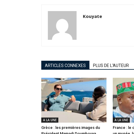
Kouyate
ARTICLES CONNEXES
PLUS DE L'AUTEUR
A LA UNE
A LA UNE
Grèce : les premières images du
France : le
Président Mamadi Doumbouya
un musée, l