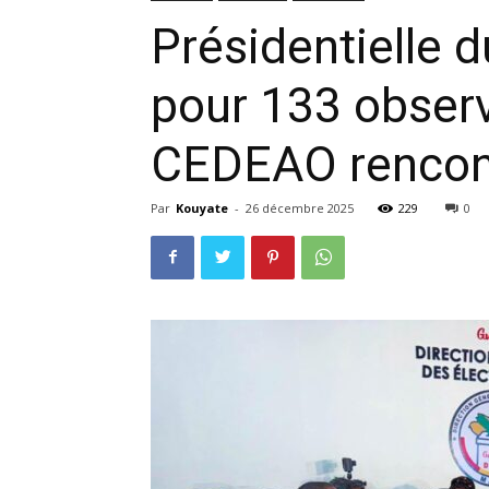
Présidentielle 
pour 133 observ
CEDEAO rencon
Par
Kouyate
-
26 décembre 2025
229
0