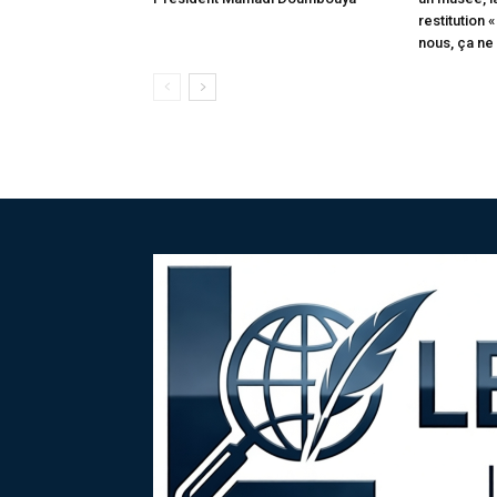
restitution
nous, ça ne 