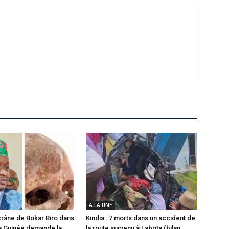
A LA UNE
 crâne de Bokar Biro dans
Kindia : 7 morts dans un accident de
a Guinée demande la
la route survenu à Labota (bilan