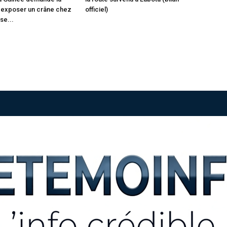
 « exposer un crâne chez
officiel)
se...